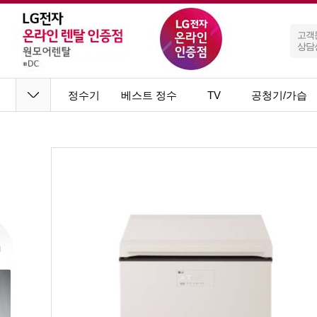
고객
상담
정수기
베스트 정수
TV
공청기/가습
기
기