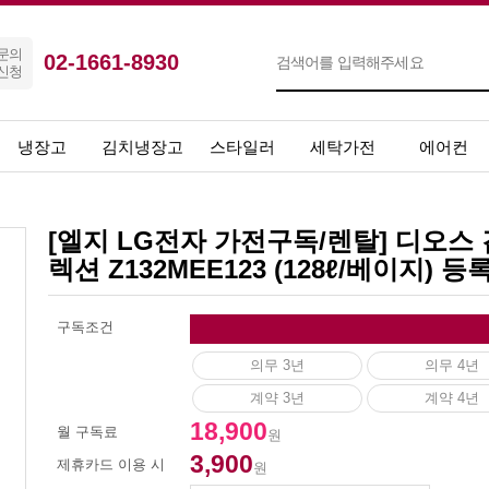
문의
02-1661-8930
신청
냉장고
김치냉장고
스타일러
세탁가전
에어컨
[엘지 LG전자 가전구독/렌탈] 디오
렉션 Z132MEE123 (128ℓ/베이지) 
구독조건
의무 3년
의무 4년
계약 3년
계약 4년
18,900
월 구독료
원
3,900
제휴카드 이용 시
원