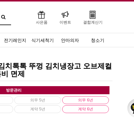
사은품
이벤트
결합계산기
전기레인지
식기세척기
안마의자
청소기
스 김치톡톡 뚜껑 김치냉장고 오브제컬
등록비 면제
방문관리
의무 5년
의무 6년
계약 5년
계약 6년