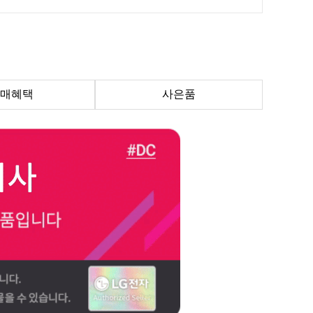
매혜택
사은품