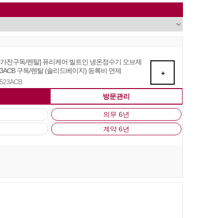
자 가전구독/렌탈] 퓨리케어 빌트인 냉온정수기 오브제
3ACB 구독/렌탈 (솔리드베이지) 등록비 면제
+
U523ACB
방문관리
의무 6년
계약 6년