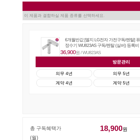
6개월반값 [엘지 LG전자 가전구독/렌탈] 
정수기 WU823AS 구독/렌탈 (실버) 등록비
36,900
원 / WU823AS
방문관리
의무 4년
의무 5년
계약 4년
계약 5년
18,900
총 구독혜택가
원
(월)