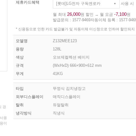
제휴카드혜택
[롯데]LG전자 구독엔로카
사용 시
26,000
-7,100
월 최대
원 할인 → 월 요금
원
발급문의 :
1577-9469
자동이체 등록 :
1577-946
* 신용등으로 인한 카드 발급불가 및 자동이체 미신청으로 인하여 할인되지
모델명
Z132MEE123
용량
128L
색상
오브제컬렉션 베이지
규격
(WxHxD) 666×900×612 mm
무게
41KG
타입
뚜껑식 김치냉장고
외부디스플레이
매직디스플레이
탈취
듀얼탈취
의 경
냉각방식
직냉식
 사용
비용이