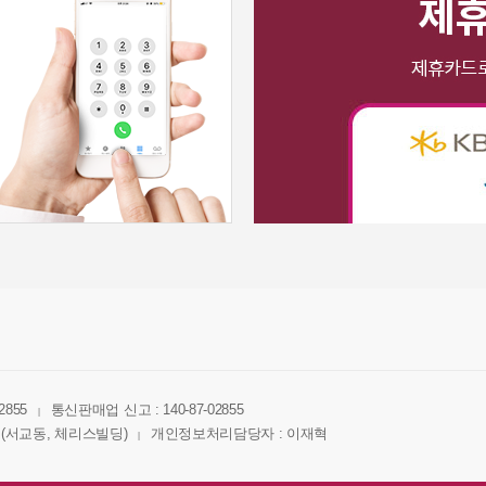
2855
통신판매업 신고 : 140-87-02855
|
호(서교동, 체리스빌딩)
개인정보처리담당자 : 이재혁
|