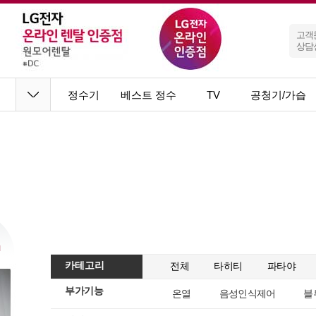
고객
상담
정수기
베스트 정수
TV
공청기/가습
기
기
카테고리
전체
타히티
파타야
부가기능
온열
음성인식제어
블