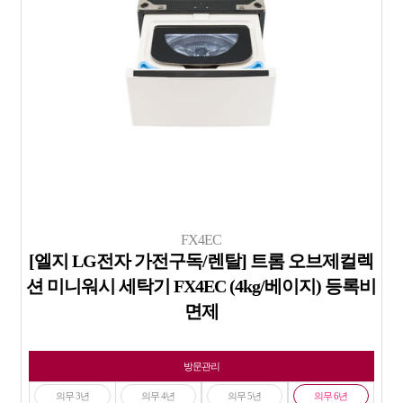
FX4EC
[엘지 LG전자 가전구독/렌탈] 트롬 오브제컬렉
션 미니워시 세탁기 FX4EC (4kg/베이지) 등록비
면제
방문관리
의무 3년
의무 4년
의무 5년
의무 6년