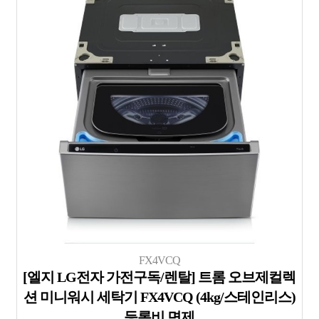
FX4VCQ
[엘지 LG전자 가전구독/렌탈] 트롬 오브제컬렉
션 미니워시 세탁기 FX4VCQ (4kg/스테인리스)
등록비 면제