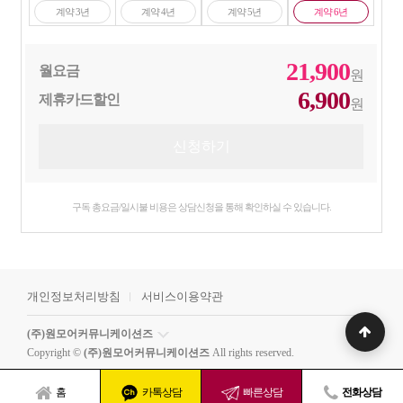
계약 3년
계약 4년
계약 5년
계약 6년
21,900
월요금
원
6,900
제휴카드할인
원
구독 총요금/일시불 비용은 상담신청을 통해 확인하실 수 있습니다.
개인정보처리방침
서비스이용약관
(주)원모어커뮤니케이션즈
Copyright ©
(주)원모어커뮤니케이션즈
All rights reserved.
홈
카톡상담
빠른상담
전화상담