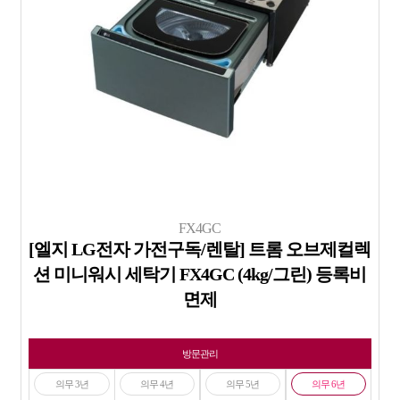
FX4GC
[엘지 LG전자 가전구독/렌탈] 트롬 오브제컬렉
션 미니워시 세탁기 FX4GC (4kg/그린) 등록비
면제
방문관리
의무 3년
의무 4년
의무 5년
의무 6년