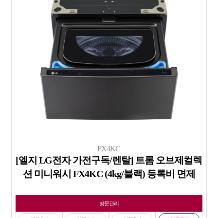
FX4KC
[엘지 LG전자 가전구독/렌탈] 트롬 오브제컬렉
션 미니워시 FX4KC (4kg/블랙) 등록비 면제
방문관리