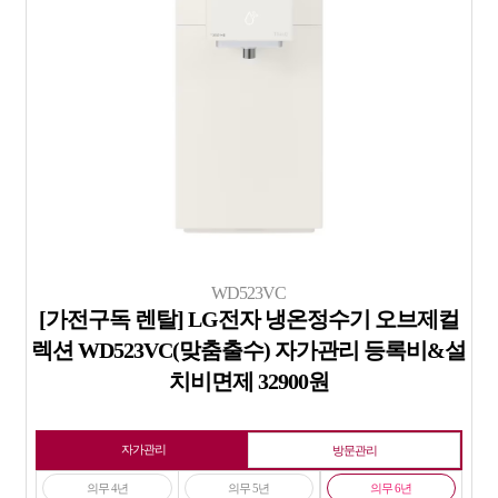
WD523VC
[가전구독 렌탈] LG전자 냉온정수기 오브제컬
렉션 WD523VC(맞춤출수) 자가관리 등록비&설
치비면제 32900원
자가관리
방문관리
의무 4년
의무 5년
의무 6년