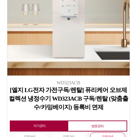
WD323ACB
[엘지 LG전자 가전구독/렌탈] 퓨리케어 오브제
컬렉션 냉정수기 WD323ACB 구독/렌탈 (맞춤출
수/카밍베이지) 등록비 면제
자가관리
방문관리
의무 4년
의무 5년
의무 6년