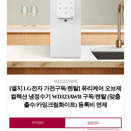
WD323AWB
[엘지 LG전자 가전구독/렌탈] 퓨리케어 오브제
컬렉션 냉정수기 WD323AWB 구독/렌탈 (맞춤
출수/카밍크림화이트) 등록비 면제
자가관리
방문관리