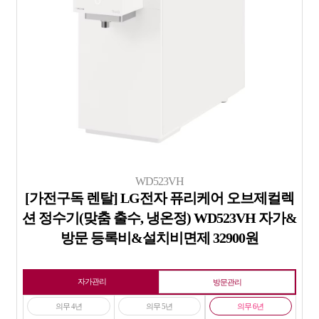
WD523VH
[가전구독 렌탈] LG전자 퓨리케어 오브제컬렉
션 정수기(맞춤 출수, 냉온정) WD523VH 자가&
방문 등록비&설치비면제 32900원
자가관리
방문관리
의무 4년
의무 5년
의무 6년