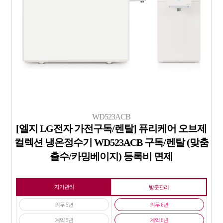
WD523ACB
[엘지 LG전자 가전구독/렌탈] 퓨리케어 오브제
컬렉션 냉온정수기 WD523ACB 구독/렌탈 (맞춤
출수/카밍베이지) 등록비 면제
자가관리
방문관리
의무 5년
의무 6년
계약 5년
계약 6년