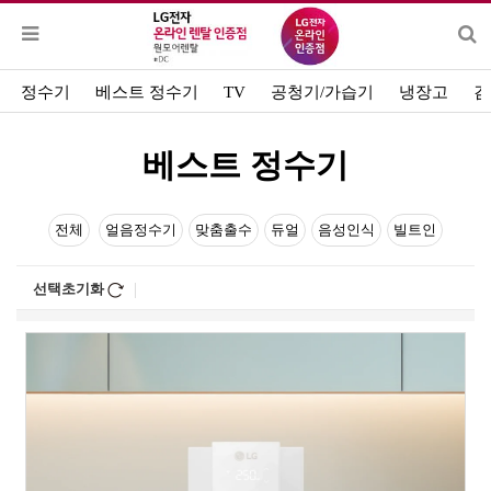
정수기
베스트 정수기
TV
공청기/가습기
냉장고
김
베스트 정수기
전체
얼음정수기
맞춤출수
듀얼
음성인식
빌트인
선택초기화