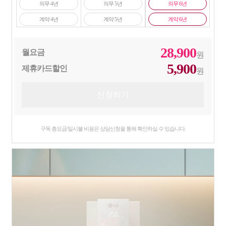
의무 4년
의무 5년
의무 6년
계약 4년
계약 5년
계약 6년
28,900
월요금
원
5,900
제휴카드할인
원
구독 총요금/일시불 비용은 상담신청을 통해 확인하실 수 있습니다.