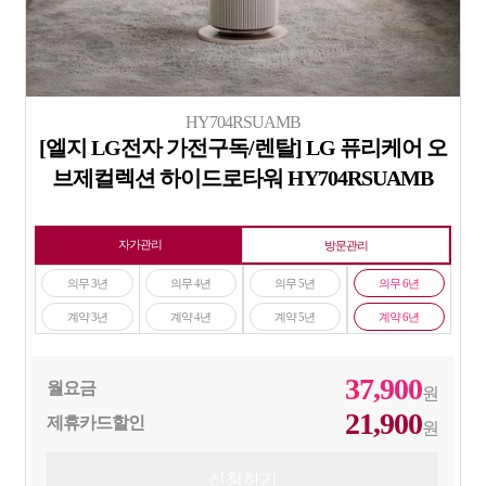
HY704RSUAMB
[엘지 LG전자 가전구독/렌탈] LG 퓨리케어 오
브제컬렉션 하이드로타워 HY704RSUAMB
자가관리
방문관리
의무 3년
의무 4년
의무 5년
의무 6년
계약 3년
계약 4년
계약 5년
계약 6년
37,900
월요금
원
21,900
제휴카드할인
원