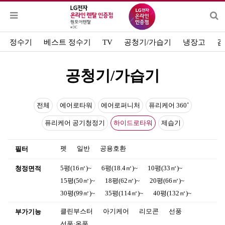
정수기
베스트 정수기
TV
공청기/가습기
냉장고
김
공청기/가습기
전체
에어로타워
에어로퍼니처
퓨리케어 360˚
퓨리케어 공기청정기
하이드로타워
제습기
펫
일반
공용호환
필터
5평(16㎡)~
6평(18.4㎡)~
10평(33㎡)~
청정면적
15평(50㎡)~
18평(62㎡)~
20평(66㎡)~
30평(99㎡)~
35평(114㎡)~
40평(132㎡)~
클린부스터
아기케어
리모콘
선풍
부가기능
선풍·온풍