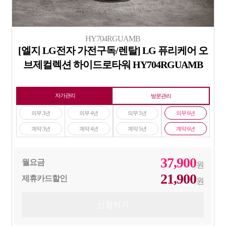
HY704RGUAMB
[엘지 LG전자 가전구독/렌탈] LG 퓨리케어 오
브제컬렉션 하이드로타워 HY704RGUAMB
자가관리
방문관리
의무 3년
의무 4년
의무 5년
의무 6년
계약 3년
계약 4년
계약 5년
계약 6년
37,900
월요금
원
21,900
제휴카드할인
원