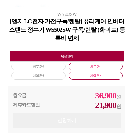
WS502SW
[엘지 LG전자 가전구독/렌탈] 퓨리케어 인버터
스탠드 정수기 WS502SW 구독/렌탈 (화이트) 등
록비 면제
방문관리
의무 5년
의무 6년
계약 5년
계약 6년
36,900
월요금
원
21,900
제휴카드할인
원