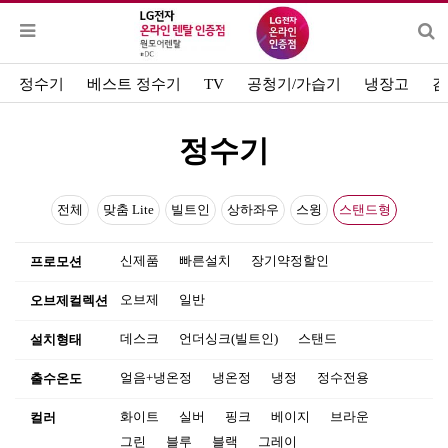
정수기
베스트 정수기
TV
공청기/가습기
냉장고
김
정수기
전체
맞춤 Lite
빌트인
상하좌우
스윙
스탠드형
신제품
빠른설치
장기약정할인
프로모션
오브제
일반
오브제컬렉션
데스크
언더싱크(빌트인)
스탠드
설치형태
얼음+냉온정
냉온정
냉정
정수전용
출수온도
화이트
실버
핑크
베이지
브라운
컬러
그린
블루
블랙
그레이