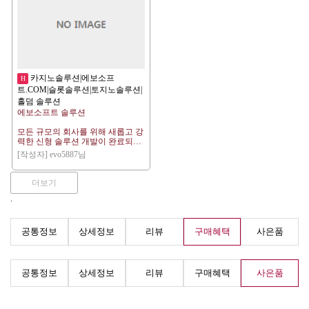
Market Research Future에 따르면, 유
양|일본경마추천
틸리티 드론 시장은 2024년 약 1억
최적화된 솔루션 제공해드립니다.
6,980만 달러 규모였으며, 2025년 2
억 1,440만 달러에서 2035년 22억
검증된 정품 밴더로
1,700만 달러로 성장할 것으로 예상
되며, 예측 기간(2025~2035년) 동안
안정화 되어있는 API를 제공해드
연평균 성장률(CAGR)은 26.31%입
립니다.
니다.
카지노솔루션|에보소프
H
기존의 인프라 검사는 수작업, 중장
24시 기술지원
트.CΟΜ|슬롯솔루션|토지노솔루션|
비, 그리고 상당한 가동 중단 시간
을 필요로 했습니다. 과거에는 전력
홀덤 솔루션
슬 롯 - 게임사와 정식 계약을 맺어
선 검사에 헬리콥터를 이용하거나
수천가지의 슬롯게임들을 제공합
에보소프트 솔루션
기술자가 타워에 올라가 검사하는
니다.
방식이 사용되었고, 파이프라인 모
정품 에이전시의 환수율이 부담인
모든 규모의 회사를 위해 새롭고 강
니터링에는 광범위한 지상 조사가
본사에게 맞는 솔루션도 제공해드
력한 신형 솔루션 개발이 완료되었
필요했습니다. 하지만 유틸리티 드
립니다.
습니다.
[작성자] evo5887님
론은 빠르고 정확하며 실시간으로
강력하고 안전한 플랫폼 제공을 약
항공 데이터를 수집할 수 있게 해줌
홀 덤 - 와일드 홀덤 !! 평균 동시접
속드리며 고급 보호, 암호화 방식을
으로써 이러한 패러다임을 바꾸어
속자 1,500명
사용하여 제공됩니다.
더보기
놓았습니다. 고해상도 카메라, 열
센서, LiDAR, 그리고 AI 기반 분석
.
국내 최다 유저 보유, 한국 맞춤형
카지노 - 온라인 / 오프라인 업체별
기능을 갖춘 드론은 부식, 누출, 과
간편 베팅 시스템
열된 부품, 구조적 약점과 같은 결
최적화된 솔루션 제공해드립니다.
함을 매우 정확하게 감지할 수 있습
기다림 없는 입장, 베팅시간 7초로
공통정보
상세정보
리뷰
구매혜택
사은품
니다.
빠른게임 진행
검증된 정품 밴더로
유틸리티 드론 시장의 주요 성장 동
력 중 하나는 안전입니다. 유틸리티
안정화 되어있는 API를 제공해드
인프라는 고전압 송전선, 해상 플랫
파워볼 - 동행복권 파워볼 미니게임
립니다.
공통정보
상세정보
리뷰
구매혜택
사은품
폼, 울창한 숲, 산악 지역 등 위험하
받치기 구조 제공됩니다.
거나 외딴 환경에 ​​존재하는 경우가
24시 기술지원
많습니다. 드론은 검사 품질을 유지
신규오픈시 전담 CS팀 케어를 해드
하면서 이러한 위험에 대한 인력 노
립니다.
슬 롯 - 게임사와 정식 계약을 맺어