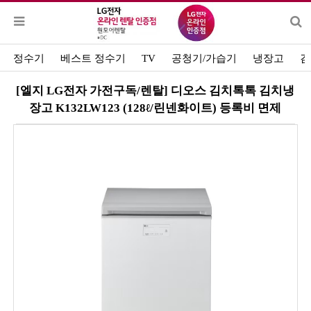
정수기
베스트 정수기
TV
공청기/가습기
냉장고
김
[엘지 LG전자 가전구독/렌탈] 디오스 김치톡톡 김치냉
장고 K132LW123 (128ℓ/린넨화이트) 등록비 면제