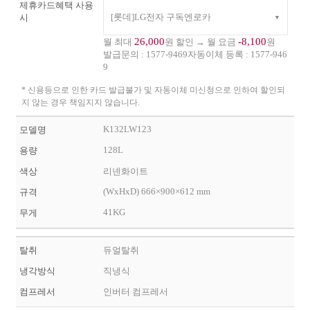
제휴카드혜택 사용
[롯데]LG전자 구독엔로카
시
26,000
-8,100
월 최대
원 할인 → 월 요금
원
발급문의 :
1577-9469
자동이체 등록 :
1577-946
9
* 신용등으로 인한 카드 발급불가 및 자동이체 미신청으로 인하여 할인되
지 않는 경우 책임지지 않습니다.
K132LW123
모델명
128L
용량
색상
리넨화이트
(WxHxD) 666×900×612 mm
규격
41KG
무게
탈취
듀얼탈취
냉각방식
직냉식
컴프레서
인버터 컴프레서